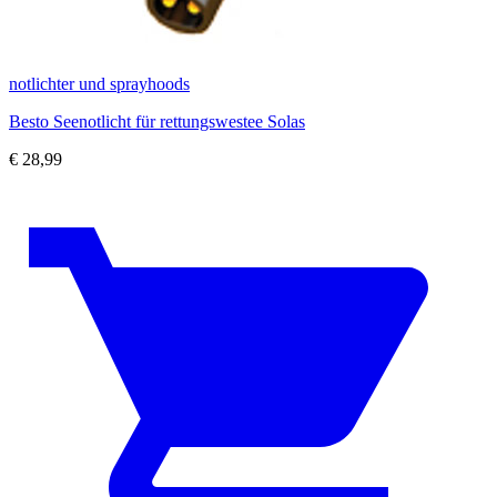
notlichter und sprayhoods
Besto Seenotlicht für rettungswestee Solas
€
28,99