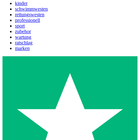
kinder
schwimmwesten
rettungswesten
professionell
sport
zubehor
wartung
ratschlag
marken