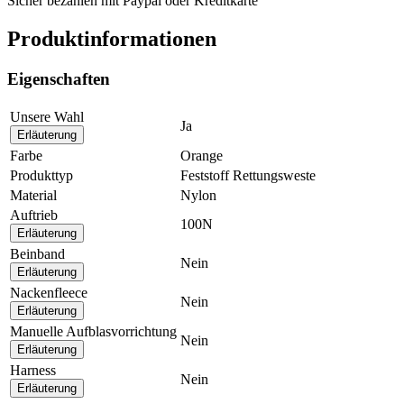
Sicher bezahlen mit Paypal oder Kreditkarte
Produktinformationen
Eigenschaften
Unsere Wahl
Ja
Erläuterung
Farbe
Orange
Produkttyp
Feststoff Rettungsweste
Material
Nylon
Auftrieb
100N
Erläuterung
Beinband
Nein
Erläuterung
Nackenfleece
Nein
Erläuterung
Manuelle Aufblasvorrichtung
Nein
Erläuterung
Harness
Nein
Erläuterung