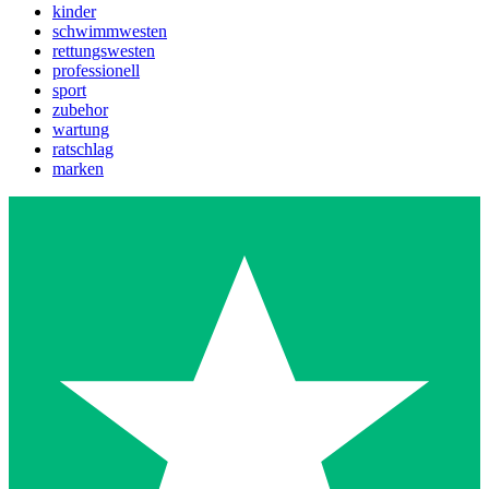
kinder
schwimmwesten
rettungswesten
professionell
sport
zubehor
wartung
ratschlag
marken