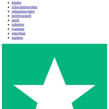
kinder
schwimmwesten
rettungswesten
professionell
sport
zubehor
wartung
ratschlag
marken