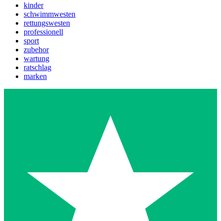
kinder
schwimmwesten
rettungswesten
professionell
sport
zubehor
wartung
ratschlag
marken