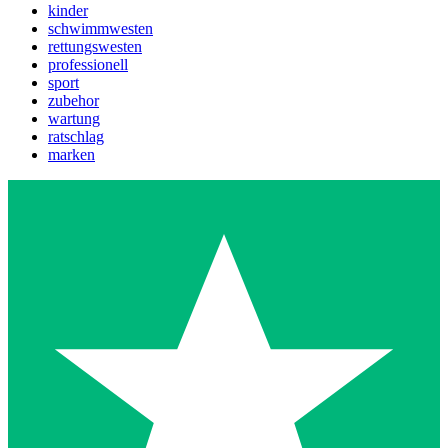
kinder
schwimmwesten
rettungswesten
professionell
sport
zubehor
wartung
ratschlag
marken