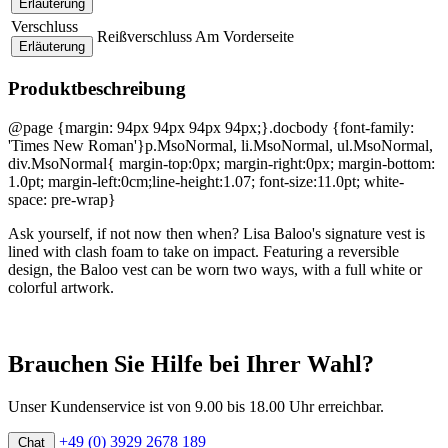
Erläuterung
Verschluss
Reißverschluss Am Vorderseite
Erläuterung
Produktbeschreibung
@page {margin: 94px 94px 94px 94px;}.docbody {font-family:
'Times New Roman'}p.MsoNormal, li.MsoNormal, ul.MsoNormal,
div.MsoNormal{ margin-top:0px; margin-right:0px; margin-bottom:
1.0pt; margin-left:0cm;line-height:1.07; font-size:11.0pt; white-
space: pre-wrap}
Ask yourself, if not now then when? Lisa Baloo's signature vest is
lined with clash foam to take on impact. Featuring a reversible
design, the Baloo vest can be worn two ways, with a full white or
colorful artwork.
Brauchen Sie Hilfe bei Ihrer Wahl?
Unser Kundenservice ist von 9.00 bis 18.00 Uhr erreichbar.
+49 (0) 3929 2678 189
Chat