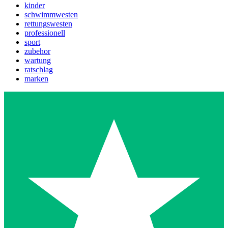
kinder
schwimmwesten
rettungswesten
professionell
sport
zubehor
wartung
ratschlag
marken