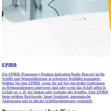
EPIRB
Ein EPIRB (Emergency Position Indicating Radio Beacon) ist für
Schiffe und Wasserfahrzeuge in schweren Notfällen konzipiert.
Wählen Sie eine EPIRB, wenn Sie auf See mit großer Entfernung
zu Rettungsdiensten unterwegs sind oder wenn das Schiff selbst in
Gefahr ist, z. B. bei Sinken oder Aufgabe des Schiffes. Eine EPIRB
bietet größere Reichweite, lange Sendezeit, automatische
Aktivierung und ist mit der Schiffsregistrierung verknüpft.